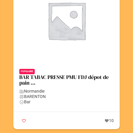
Contact
Postez votre annonce
Faire un don
POPULAIRE
BAR TABAC PRESSE PMU FDJ dépot de
pain …
Normandie
BARENTON
Bar
10