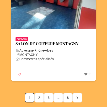
POPULAIRE
SALON DE COIFFURE MONTAGNY
Auvergne-Rhône-Alpes
MONTAGNY
Commerces spécialisés
33
1
2
3
…
8