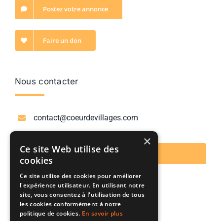
Postez votre annonce
Faire un don
Nous contacter
contact@coeurdevillages.com
×
Ce site Web utilise des
Nous contacter
cookies
Ce site utilise des cookies pour améliorer
Ils supportent notre initiative
l'expérience utilisateur. En utilisant notre
site, vous consentez à l'utilisation de tous
les cookies conformément à notre
politique de cookies.
En savoir plus