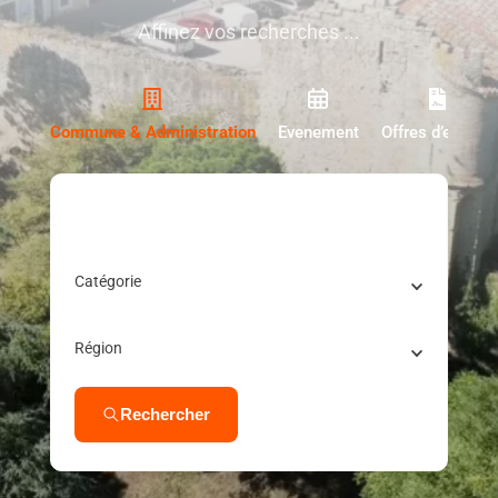
Affinez vos recherches ...
Contact
Commune & Administration
Evenement
Offres d’emploi
Postez votre annonce
Faire un don
Que recherchez-vous?
Catégorie
Région
Rechercher