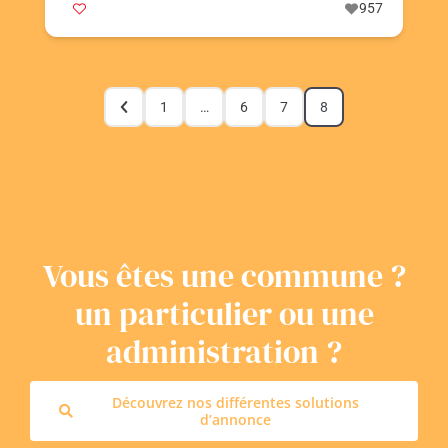
957
1
…
6
7
8
Vous êtes une commune ?
un particulier ou une
administration ?
Découvrez nos différentes solutions
d’annonce